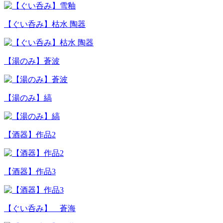
【ぐい呑み】枯水 陶器
【湯のみ】蒼波
【湯のみ】縞
【酒器】作品2
【酒器】作品3
【ぐい呑み】 蒼海