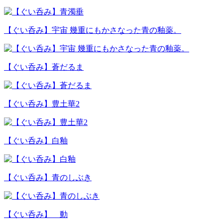
【ぐい呑み】宇宙 幾重にもかさなった青の釉薬。
【ぐい呑み】蒼だるま
【ぐい呑み】豊土華2
【ぐい呑み】白釉
【ぐい呑み】青のしぶき
【ぐい呑み】 動