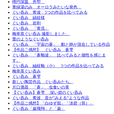
楕円深皿 舟型
青緑湯のみ オーロラみたいな発色
ぐい呑み 青波 5つの作品を比べてみる
ぐい呑み 縞紋様
ぐい呑み 岩剥
ぐい呑み 「青流」
梅幸茶ぐい呑み 撮影しました。
蕾のようなぐい呑み
ぐい呑み 「宇宙の蒼」 動と静が混在している作品
【作品ご感想】 ぐい呑み 蒼雫
ぐい呑み 「蒼釉波」 比べてみると個性を感じま
す。
ぐい呑み 紬紋釉（小） 5つの作品を比べてみる
梅幸茶ぐい呑み
ぐい呑み 蒼雫
新しい陶芸作品 ぐい呑みたち。
片口酒器 「蒼」 虫食いの美
【ぐい呑み】蒼雫 深い碧のぐい呑み
ぐい呑み 青波 音が”みえる”ような作品
【作品ご感想】「白ゆず肌」「淡碧（筒）」
ぐい呑み「巌飛翔」と「巌」