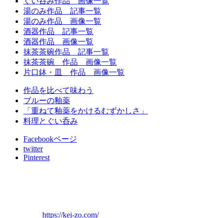
ぐい呑み作品 画像一覧
湯のみ作品 記事一覧
湯のみ作品 画像一覧
酒器作品 記事一覧
酒器作品 画像一覧
抹茶茶碗作品 記事一覧
抹茶茶碗 作品 画像一覧
片口鉢・皿 作品 画像一覧
作品を比べて味わう
ブルーの釉薬
「重ねて釉薬をかけるむずかしさ」
料理とぐい呑み
Facebookページ
twitter
Pinterest
萩原啓蔵 陶芸ギ
ャラリー
(URL)
https://kei-zo.com/