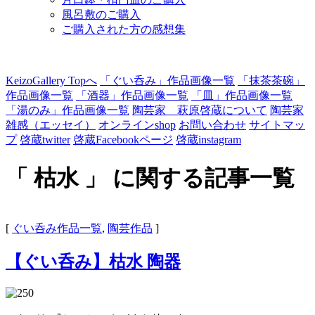
風呂敷のご購入
ご購入された方の感想集
KeizoGallery Topへ
「ぐい呑み」作品画像一覧
「抹茶茶碗」
作品画像一覧
「酒器」作品画像一覧
「皿」作品画像一覧
「湯のみ」作品画像一覧
陶芸家 萩原啓蔵について
陶芸家
雑感（エッセイ）
オンラインshop
お問い合わせ
サイトマッ
プ
啓蔵twitter
啓蔵Facebookページ
啓蔵instagram
「 枯水 」 に関する記事一覧
[
ぐい呑み作品一覧
,
陶芸作品
]
【ぐい呑み】枯水 陶器