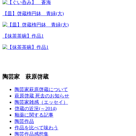
【皿】啓蔵楕円鉢 青緑(大)
【抹茶茶碗】作品1
陶芸家 萩原啓蔵
陶芸家萩原啓蔵について
萩原啓蔵 死去のお知らせ
陶芸家雑感（エッセイ）
啓蔵の近況(～2014)
釉薬に関する記事
陶芸作品
作品を比べて味わう
陶芸作品感想集