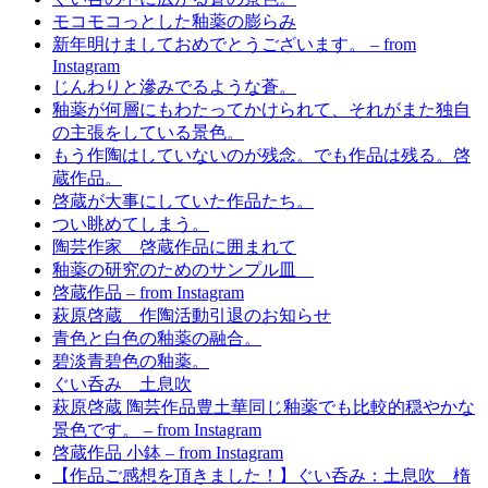
モコモコっとした釉薬の膨らみ
新年明けましておめでとうございます。 – from
Instagram
じんわりと滲みでるような蒼。
釉薬が何層にもわたってかけられて、それがまた独自
の主張をしている景色。
もう作陶はしていないのが残念。でも作品は残る。啓
蔵作品。
啓蔵が大事にしていた作品たち。
つい眺めてしまう。
陶芸作家 啓蔵作品に囲まれて
釉薬の研究のためのサンプル皿
啓蔵作品 – from Instagram
萩原啓蔵 作陶活動引退のお知らせ
青色と白色の釉薬の融合。
碧淡青碧色の釉薬。
ぐい呑み 土息吹
萩原啓蔵 陶芸作品豊土華同じ釉薬でも比較的穏やかな
景色です。 – from Instagram
啓蔵作品 小鉢 – from Instagram
【作品ご感想を頂きました！】ぐい呑み：土息吹 楕