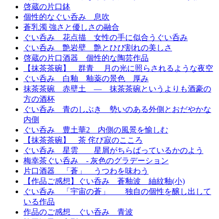
啓蔵の片口鉢
個性的なぐい呑み 息吹
蒼乳濁 強さと優しさの融合
ぐい呑み 花点描 女性の手に似合うぐい呑み
ぐい呑み 艶岩壁 艶とひび割れの美しさ
啓蔵の片口酒器 個性的な陶芸作品
【抹茶茶碗】 群青 月の光に照らされるような夜空
ぐい呑み 白釉 釉薬の景色 厚み
抹茶茶碗 赤壁土 — 抹茶茶碗というよりも酒豪の
方の酒杯
ぐい呑み 青のしぶき 勢いのある外側とおだやかな
内側
ぐい呑み 豊土華2 内側の風景を愉しむ
【抹茶茶碗】 茶 侘び寂のこころ
ぐい呑み 星雲 星屑がちらばっているかのよう
梅幸茶ぐい呑み - 灰色のグラデーション
片口酒器 「蒼」 うつわを味わう
【作品ご感想】ぐい呑み 蒼釉波 紬紋釉(小)
ぐい呑み 「宇宙の蒼」 独自の個性を醸し出して
いる作品
作品のご感想 ぐい呑み 青波