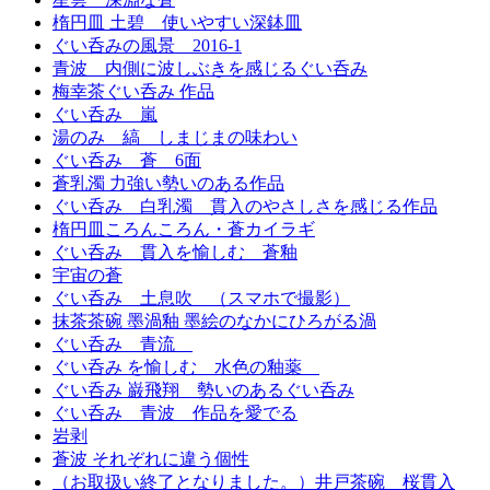
楕円皿 土碧 使いやすい深鉢皿
ぐい呑みの風景 2016-1
青波 内側に波しぶきを感じるぐい呑み
梅幸茶ぐい呑み 作品
ぐい呑み 嵐
湯のみ 縞 しまじまの味わい
ぐい呑み 蒼 6面
蒼乳濁 力強い勢いのある作品
ぐい呑み 白乳濁 貫入のやさしさを感じる作品
楕円皿ころんころん・蒼カイラギ
ぐい呑み 貫入を愉しむ 蒼釉
宇宙の蒼
ぐい呑み 土息吹 （スマホで撮影）
抹茶茶碗 墨渦釉 墨絵のなかにひろがる渦
ぐい呑み 青流
ぐい呑み を愉しむ 水色の釉薬
ぐい呑み 巌飛翔 勢いのあるぐい呑み
ぐい呑み 青波 作品を愛でる
岩剥
蒼波 それぞれに違う個性
（お取扱い終了となりました。）井戸茶碗 桜貫入