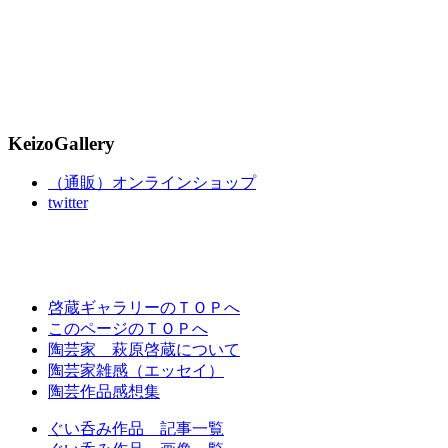
KeizoGallery
（通販）オンラインショップ
twitter
啓蔵ギャラリーのＴＯＰへ
このページのＴＯＰへ
陶芸家 萩原啓蔵について
陶芸家雑感（エッセイ）
陶芸作品感想集
ぐい呑み作品 記事一覧