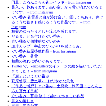
円皿：ころんころん蒼カイラギ – from Instagram
貫入が、趣あります。高い空、から雲が流れているよ
うです。 – from Instagram
ぐい呑み 蒼雲蒼と白が溶け合い、優しくもあり、弾け
るような強さも感じるような作品です。 – from
Instagram
釉薬のゆったりとした流れを感じます。
だるま、と名付けたぐい呑み。
青い釉薬が個性的なぐいのみ
珈琲カップ 宇宙のひろがりを感じる蒼。
ぐい呑み萩原啓蔵作品 – from Instagram
ぐい呑み 蒼雲
釉薬の流れに勢いがあります。
Twitter で、keizogalleryのイメージの絵を描いていただ
きました！ – from Instagram
「巌」というぐい呑み
萩原啓蔵 豊土華2 おだやかな景色
【作品ご感想】ぐい呑み：土息吹 楕円皿：ころんこ
ろん蒼カイラギ
ぐい呑み 蒼雲 淡くて静かでやさしい作品
貫入の優しさ
星雲 深淵な蒼