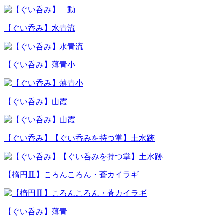
【ぐい呑み】水青流
【ぐい呑み】薄青小
【ぐい呑み】山霞
【ぐい呑み】【ぐい呑みを持つ掌】土水跡
【楕円皿】ころんころん・蒼カイラギ
【ぐい呑み】薄青