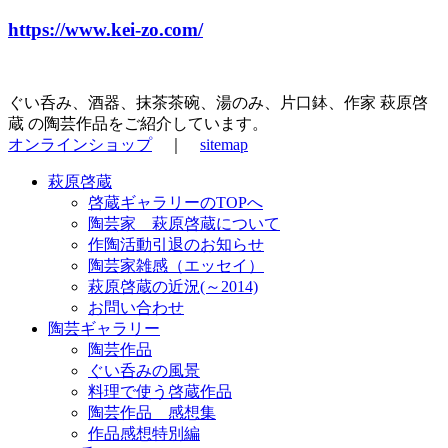
https://www.kei-zo.com/
ぐい呑み、酒器、抹茶茶碗、湯のみ、片口鉢、作家 萩原啓
蔵 の陶芸作品をご紹介しています。
オンラインショップ
｜
sitemap
萩原啓蔵
啓蔵ギャラリーのTOPへ
陶芸家 萩原啓蔵について
作陶活動引退のお知らせ
陶芸家雑感（エッセイ）
萩原啓蔵の近況(～2014)
お問い合わせ
陶芸ギャラリー
陶芸作品
ぐい呑みの風景
料理で使う啓蔵作品
陶芸作品 感想集
作品感想特別編