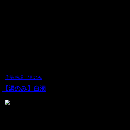
す。釉薬は何度か重ねてかかっているのでしょう。上から
垂れたような景色もあり、地味ですが、趣深いです。
※販売終了いたしました。
2009.04.02 木曜日
[
作品感想：湯のみ
]
【湯のみ】白濁
啓蔵・湯のみ・白濁を購入。
たいへん気に入りました。