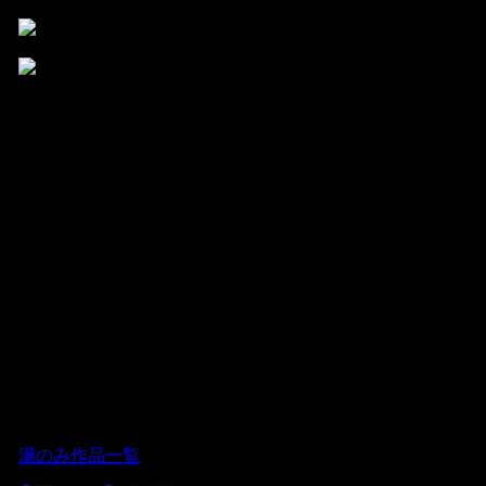
少し光沢を帯びたカイラギが、魅力的です。
個性的で豪快な作品。
釉薬の感じも、男性的な強さをもった作品です。
側面も、つるつるしているようでありながら、単調なもの
ではなくて、ところどころに（釉薬のたまりなのか、それ
ともカイラギの突起なのかはわからないものの）いぼのよ
うな突起があります。
それがまた、なぜか味があるのです。
すばらしい作品だと思います。
この作品の販売はいたしておりません。
2005.02.06 日曜日
[
湯のみ作品一覧
]