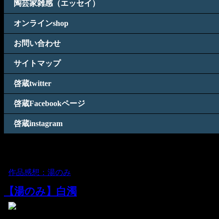
陶芸家雑感（エッセイ）
オンラインshop
お問い合わせ
サイトマップ
啓蔵twitter
啓蔵Facebookページ
啓蔵instagram
「 白濁 」 に関する記事一覧
[
作品感想：湯のみ
]
【湯のみ】白濁