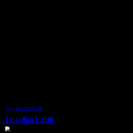
湯のみを探していたのでとても良い湯呑みに出会えまし
た。
鹿児島出身の私としては＜鹿児島＞ということでより応援
もしたいと思います。
これから萩原啓蔵さんの作品に注目します。
（東京都 Y様）
（店長）ありがとうございます。大変心強いお言葉を頂き
まして本当に光栄です。
「鹿児島」というキーワードで、これからもぜひよろしく
お願いいたします。
本当にありがとうございました。
※販売終了いたしました。
2008.02.22 金曜日
[
ぐい呑み作品一覧
]
【ぐい呑み】白濁