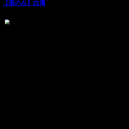
【湯のみ】白濁
啓蔵・湯のみ・白濁
白濁と表現しながらも、地色の濃い色が浮き出して、とて
も味わい深い湯のみです。
※販売終了いたしました。
2005.01.21 金曜日