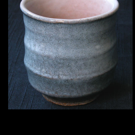
啓蔵・湯のみ 白濁（だるま）
茶色の地に、ほんのりと青い乳濁の釉薬がかかっていま