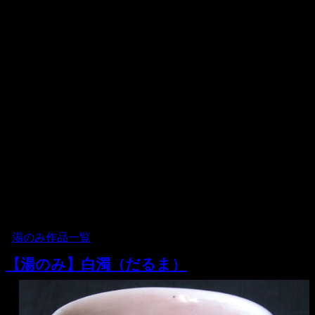
白濁
注文していた「湯のみ」が無事に届き有難うございまし
た。
父の日にと思い、今回初めて注文させて頂きましたが「湯
のみ」は想像していた以上の上品な作品で大変綺麗に包装
もされており父も大変喜んでおりました。
これから大事に愛用させて頂きます。また是非お願い致し
ます。(高知県 T様)
（店長）T様、お父様に喜んで頂けて本当に嬉しく存じま
す。白濁は、乳濁の釉薬がいく層にもかかった、地味です
が、趣深い湯のみだと思います。
ぜひ末永くご愛用を頂けると幸いです。
2009.07.05 日曜日
[
湯のみ作品一覧
]
【湯のみ】白濁（だるま）