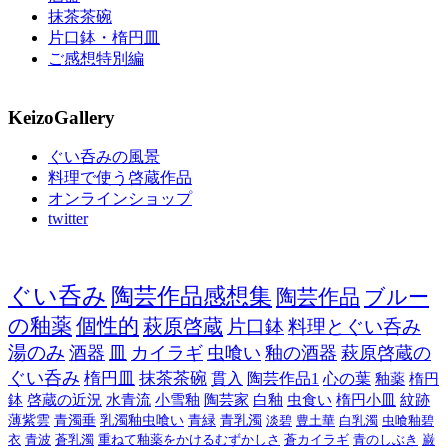
抹茶茶碗
片口鉢・楕円皿
ご感想特別編
KeizoGallery
ぐい呑みの風景
料理で使う啓蔵作品
オンラインショップ
twitter
ぐい呑み
陶芸作品感想集
陶芸作品
ブルー
の釉薬
個性的
萩原啓蔵
片口鉢
料理とぐい呑み
湯のみ
酒器
皿
カイラギ
虫喰い
釉の酒器
萩原啓蔵の
ぐい呑み
楕円皿
抹茶茶碗
貫入
陶芸作品1
心の葉
釉薬
楕円
鉢
啓蔵の近況
水青流
小雪釉
陶芸家
白釉
虫食い
楕円小皿
紋跡
薄紫雲
青濁垂
乳濁釉虫喰い
青緑
青乳濁
淡碧
豊土華
白乳濁
虫喰釉碧
衣
青波
蒼乳濁
重ねて釉薬をかけるむずかしさ
蒼カイラギ
青のしぶき
巌