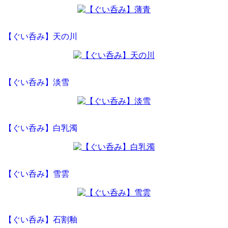
【ぐい呑み】天の川
【ぐい呑み】淡雪
【ぐい呑み】白乳濁
【ぐい呑み】雪雲
【ぐい呑み】石割釉