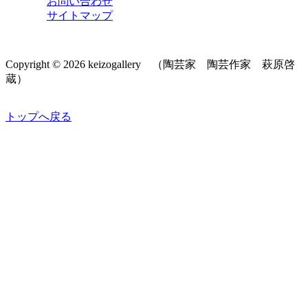
お問い合わせ
サイトマップ
Copyright © 2026 keizogallery （陶芸家 陶芸作家 萩原啓
蔵）
トップへ戻る