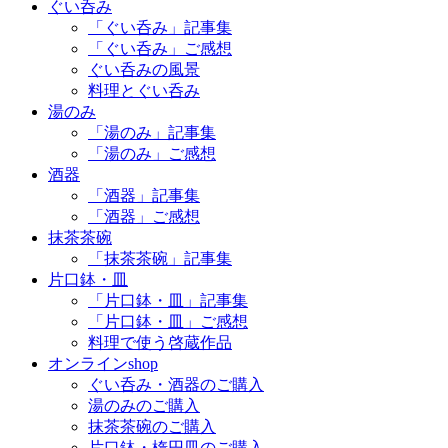
ぐい呑み
「ぐい呑み」記事集
「ぐい呑み」ご感想
ぐい呑みの風景
料理とぐい呑み
湯のみ
「湯のみ」記事集
「湯のみ」ご感想
酒器
「酒器」記事集
「酒器」ご感想
抹茶茶碗
「抹茶茶碗」記事集
片口鉢・皿
「片口鉢・皿」記事集
「片口鉢・皿」ご感想
料理で使う啓蔵作品
オンラインshop
ぐい呑み・酒器のご購入
湯のみのご購入
抹茶茶碗のご購入
片口鉢・楕円皿のご購入