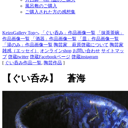
風呂敷のご購入
ご購入された方の感想集
KeizoGallery Topへ
「ぐい呑み」作品画像一覧
「抹茶茶碗」
作品画像一覧
「酒器」作品画像一覧
「皿」作品画像一覧
「湯のみ」作品画像一覧
陶芸家 萩原啓蔵について
陶芸家
雑感（エッセイ）
オンラインshop
お問い合わせ
サイトマッ
プ
啓蔵twitter
啓蔵Facebookページ
啓蔵instagram
[
ぐい呑み作品一覧
,
陶芸作品
]
【ぐい呑み】 蒼海