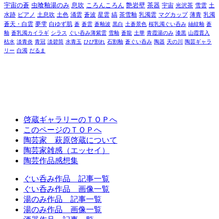
宇宙の蒼
虫喰釉湯のみ
息吹
ころんころん
艶岩壁
茶器
宇宙
光沢茶
雪雲
土
水跡
ピアノ
土息吹
土色
涌雲
蒼波
星雲
縞
茶雪釉
乳濁雲
マグカップ
薄青
乳濁
蒼天・白雲
夢雫
白ゆず肌
蒼
蒼雲
蒼釉波
黒白
土蒼景色
桜乳濁ぐい呑み
紬紋釉
蒼
釉
蒼乳濁カイラギ
シラス
ぐい呑み薄紫雲
雪釉
蒼龍
土華
青霞湯のみ
漆黒
山霞貫入
枯水
淡青炎
青冠
淡碧筒
水青玉
ひび割れ
石割釉
蒼ぐい呑み
陶器
天の川
陶芸ギャラ
リー
白濁
だるま
啓蔵ギャラリーのＴＯＰへ
このページのＴＯＰへ
陶芸家 萩原啓蔵について
陶芸家雑感（エッセイ）
陶芸作品感想集
ぐい呑み作品 記事一覧
ぐい呑み作品 画像一覧
湯のみ作品 記事一覧
湯のみ作品 画像一覧