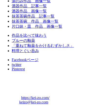
湯のみ作品 画像一覧
酒器作品 記事一覧
酒器作品 画像一覧
抹茶茶碗作品 記事一覧
抹茶茶碗 作品 画像一覧
片口鉢・皿 作品 画像一覧
作品を比べて味わう
ブルーの釉薬
「重ねて釉薬をかけるむずかしさ」
料理とぐい呑み
Facebookページ
twitter
Pinterest
萩原啓蔵 陶芸ギ
ャラリー
(URL)
https://kei-zo.com/
(Mail)
keizo@kei-zo.com