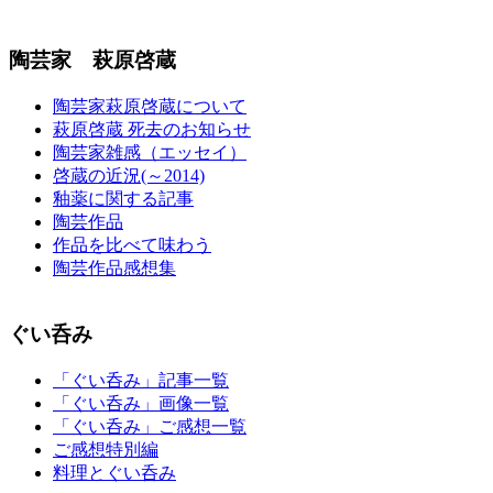
陶芸家 萩原啓蔵
陶芸家萩原啓蔵について
萩原啓蔵 死去のお知らせ
陶芸家雑感（エッセイ）
啓蔵の近況(～2014)
釉薬に関する記事
陶芸作品
作品を比べて味わう
陶芸作品感想集
ぐい呑み
「ぐい呑み」記事一覧
「ぐい呑み」画像一覧
「ぐい呑み」ご感想一覧
ご感想特別編
料理とぐい呑み