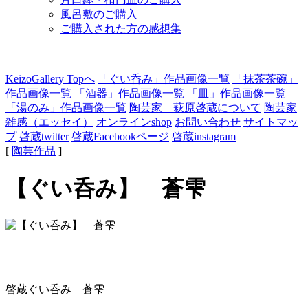
風呂敷のご購入
ご購入された方の感想集
KeizoGallery Topへ
「ぐい呑み」作品画像一覧
「抹茶茶碗」
作品画像一覧
「酒器」作品画像一覧
「皿」作品画像一覧
「湯のみ」作品画像一覧
陶芸家 萩原啓蔵について
陶芸家
雑感（エッセイ）
オンラインshop
お問い合わせ
サイトマッ
プ
啓蔵twitter
啓蔵Facebookページ
啓蔵instagram
[
陶芸作品
]
【ぐい呑み】 蒼雫
啓蔵ぐい呑み 蒼雫