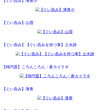
【ぐい呑み】薄青小
【ぐい呑み】山霞
【ぐい呑み】【ぐい呑みを持つ掌】土水跡
【楕円皿】ころんころん・蒼カイラギ
【ぐい呑み】薄青