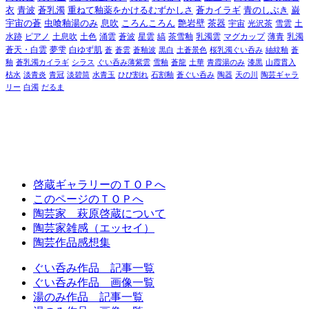
衣
青波
蒼乳濁
重ねて釉薬をかけるむずかしさ
蒼カイラギ
青のしぶき
巌
宇宙の蒼
虫喰釉湯のみ
息吹
ころんころん
艶岩壁
茶器
宇宙
光沢茶
雪雲
土
水跡
ピアノ
土息吹
土色
涌雲
蒼波
星雲
縞
茶雪釉
乳濁雲
マグカップ
薄青
乳濁
蒼天・白雲
夢雫
白ゆず肌
蒼
蒼雲
蒼釉波
黒白
土蒼景色
桜乳濁ぐい呑み
紬紋釉
蒼
釉
蒼乳濁カイラギ
シラス
ぐい呑み薄紫雲
雪釉
蒼龍
土華
青霞湯のみ
漆黒
山霞貫入
枯水
淡青炎
青冠
淡碧筒
水青玉
ひび割れ
石割釉
蒼ぐい呑み
陶器
天の川
陶芸ギャラ
リー
白濁
だるま
啓蔵ギャラリーのＴＯＰへ
このページのＴＯＰへ
陶芸家 萩原啓蔵について
陶芸家雑感（エッセイ）
陶芸作品感想集
ぐい呑み作品 記事一覧
ぐい呑み作品 画像一覧
湯のみ作品 記事一覧