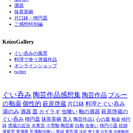
酒器
抹茶茶碗
片口鉢・楕円皿
ご感想特別編
KeizoGallery
ぐい呑みの風景
料理で使う啓蔵作品
オンラインショップ
twitter
ぐい呑み
陶芸作品感想集
陶芸作品
ブルー
の釉薬
個性的
萩原啓蔵
片口鉢
料理とぐい呑み
湯のみ
酒器
皿
カイラギ
虫喰い
釉の酒器
萩原啓蔵の
ぐい呑み
楕円皿
抹茶茶碗
貫入
陶芸作品1
心の葉
釉薬
楕円
鉢
啓蔵の近況
水青流
小雪釉
陶芸家
白釉
虫食い
楕円小皿
紋跡
薄紫雲
青濁垂
乳濁釉虫喰い
青緑
青乳濁
淡碧
豊土華
白乳濁
虫喰釉碧