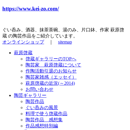
https://www.kei-zo.com/
ぐい呑み、酒器、抹茶茶碗、湯のみ、片口鉢、作家 萩原啓
蔵 の陶芸作品をご紹介しています。
オンラインショップ
｜
sitemap
萩原啓蔵
啓蔵ギャラリーのTOPへ
陶芸家 萩原啓蔵について
作陶活動引退のお知らせ
陶芸家雑感（エッセイ）
萩原啓蔵の近況(～2014)
お問い合わせ
陶芸ギャラリー
陶芸作品
ぐい呑みの風景
料理で使う啓蔵作品
陶芸作品 感想集
作品感想特別編