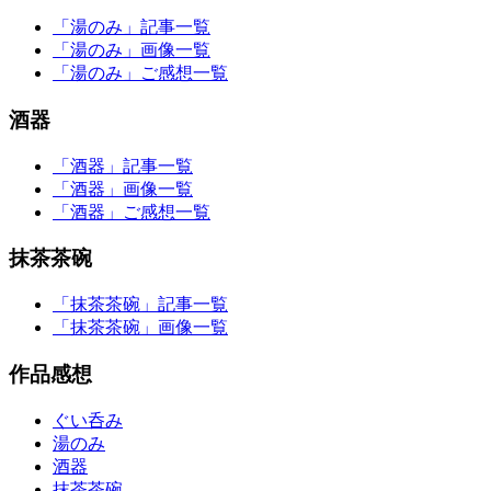
「湯のみ」記事一覧
「湯のみ」画像一覧
「湯のみ」ご感想一覧
酒器
「酒器」記事一覧
「酒器」画像一覧
「酒器」ご感想一覧
抹茶茶碗
「抹茶茶碗」記事一覧
「抹茶茶碗」画像一覧
作品感想
ぐい呑み
湯のみ
酒器
抹茶茶碗