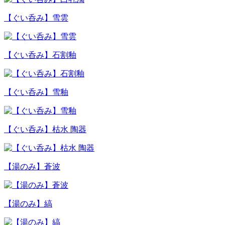
【ぐい呑み】雪雲
【ぐい呑み】石割釉
【ぐい呑み】雪釉
【ぐい呑み】枯水 陶器
【湯のみ】蒼波
【湯のみ】縞