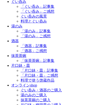
ぐい呑み
「ぐい呑み」記事集
「ぐい呑み」ご感想
ぐい呑みの風景
料理とぐい呑み
湯のみ
「湯のみ」記事集
「湯のみ」ご感想
酒器
「酒器」記事集
「酒器」ご感想
抹茶茶碗
「抹茶茶碗」記事集
片口鉢・皿
「片口鉢・皿」記事集
「片口鉢・皿」ご感想
料理で使う啓蔵作品
オンラインshop
ぐい呑み・酒器のご購入
湯のみのご購入
抹茶茶碗のご購入
片口鉢・楕円皿のご購入