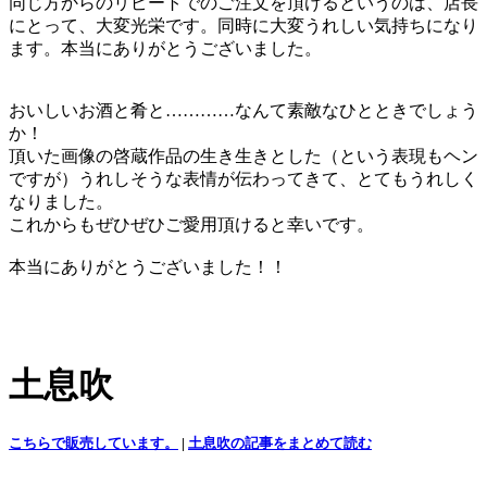
同じ方からのリピートでのご注文を頂けるというのは、店長
にとって、大変光栄です。同時に大変うれしい気持ちになり
ます。本当にありがとうございました。
おいしいお酒と肴と…………なんて素敵なひとときでしょう
か！
頂いた画像の啓蔵作品の生き生きとした（という表現もヘン
ですが）うれしそうな表情が伝わってきて、とてもうれしく
なりました。
これからもぜひぜひご愛用頂けると幸いです。
本当にありがとうございました！！
土息吹
こちらで販売しています。
|
土息吹の記事をまとめて読む