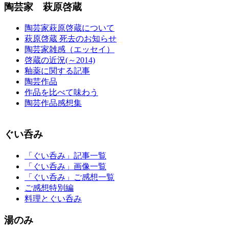
陶芸家 萩原啓蔵
陶芸家萩原啓蔵について
萩原啓蔵 死去のお知らせ
陶芸家雑感（エッセイ）
啓蔵の近況(～2014)
釉薬に関する記事
陶芸作品
作品を比べて味わう
陶芸作品感想集
ぐい呑み
「ぐい呑み」記事一覧
「ぐい呑み」画像一覧
「ぐい呑み」ご感想一覧
ご感想特別編
料理とぐい呑み
湯のみ