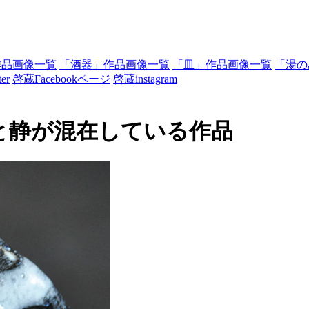
作品画像一覧
「酒器」作品画像一覧
「皿」作品画像一覧
「湯の
er
啓蔵Facebookページ
啓蔵instagram
と静が混在している作品