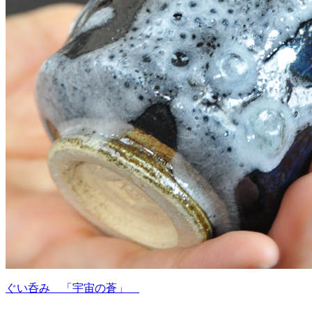
ぐい呑み 「宇宙の蒼」