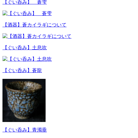
【ぐい呑み】 蒼雫
【酒器】蒼カイラギについて
【ぐい呑み】土息吹
【ぐい呑み】蒼龍
【ぐい呑み】青濁垂