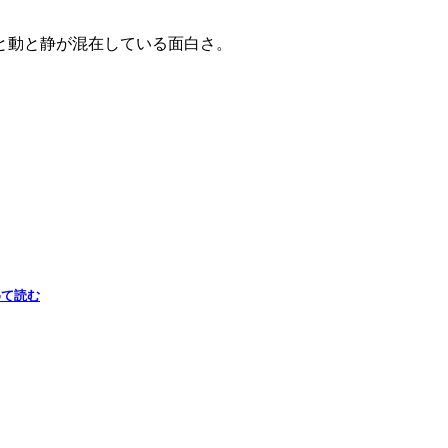
と動と静が混在している面白さ。
めて読む