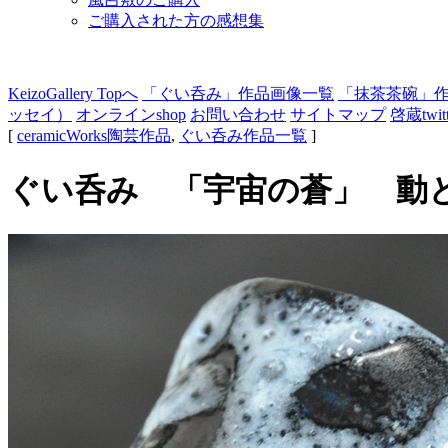
ご購入された方の感想集
KeizoGallery Topへ
「ぐい呑み」作品画像一覧
「抹茶茶碗」
ッセイ）
オンラインshop
お問い合わせ
サイトマップ
啓蔵twitt
[
ceramicWorks陶芸作品
,
ぐい呑み作品一覧
]
ぐい呑み 「宇宙の蒼」 動