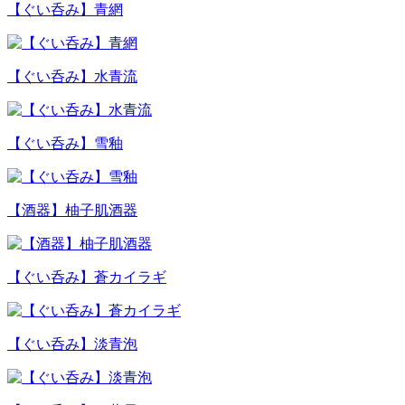
【ぐい呑み】青網
【ぐい呑み】水青流
【ぐい呑み】雪釉
【酒器】柚子肌酒器
【ぐい呑み】蒼カイラギ
【ぐい呑み】淡青泡