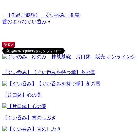
«
【作品ご感想】 ぐい呑み 蒼雫
蕾のようなぐい呑み
»
【ぐい呑み】【ぐい呑みを持つ掌】冬の雪
【片口鉢】心の葉
【ぐい呑み】青のしぶき