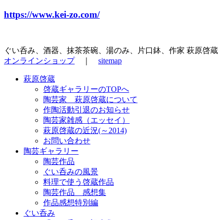
https://www.kei-zo.com/
ぐい呑み、酒器、抹茶茶碗、湯のみ、片口鉢、作家 萩原啓蔵
オンラインショップ
｜
sitemap
萩原啓蔵
啓蔵ギャラリーのTOPへ
陶芸家 萩原啓蔵について
作陶活動引退のお知らせ
陶芸家雑感（エッセイ）
萩原啓蔵の近況(～2014)
お問い合わせ
陶芸ギャラリー
陶芸作品
ぐい呑みの風景
料理で使う啓蔵作品
陶芸作品 感想集
作品感想特別編
ぐい呑み