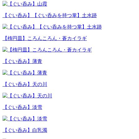
【ぐい呑み】【ぐい呑みを持つ掌】土水跡
【楕円皿】ころんころん・蒼カイラギ
【ぐい呑み】薄青
【ぐい呑み】天の川
【ぐい呑み】淡雪
【ぐい呑み】白乳濁