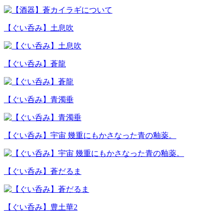
【ぐい呑み】土息吹
【ぐい呑み】蒼龍
【ぐい呑み】青濁垂
【ぐい呑み】宇宙 幾重にもかさなった青の釉薬。
【ぐい呑み】蒼だるま
【ぐい呑み】豊土華2