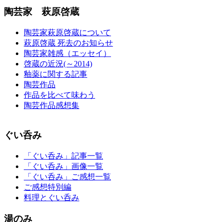
陶芸家 萩原啓蔵
陶芸家萩原啓蔵について
萩原啓蔵 死去のお知らせ
陶芸家雑感（エッセイ）
啓蔵の近況(～2014)
釉薬に関する記事
陶芸作品
作品を比べて味わう
陶芸作品感想集
ぐい呑み
「ぐい呑み」記事一覧
「ぐい呑み」画像一覧
「ぐい呑み」ご感想一覧
ご感想特別編
料理とぐい呑み
湯のみ