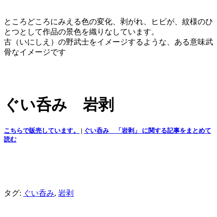
ところどころにみえる色の変化、剥がれ、ヒビが、紋様のひ
とつとして作品の景色を織りなしています。
古（いにしえ）の野武士をイメージするような、ある意味武
骨なイメージです
ぐい呑み 岩剥
こちらで販売しています。
|
ぐい呑み 「岩剥」 に関する記事をまとめて
読む
タグ:
ぐい呑み
,
岩剥