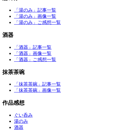
「湯のみ」記事一覧
「湯のみ」画像一覧
「湯のみ」ご感想一覧
酒器
「酒器」記事一覧
「酒器」画像一覧
「酒器」ご感想一覧
抹茶茶碗
「抹茶茶碗」記事一覧
「抹茶茶碗」画像一覧
作品感想
ぐい呑み
湯のみ
酒器