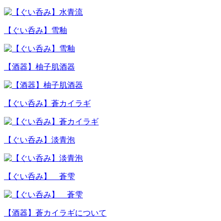
【ぐい呑み】雪釉
【酒器】柚子肌酒器
【ぐい呑み】蒼カイラギ
【ぐい呑み】淡青泡
【ぐい呑み】 蒼雫
【酒器】蒼カイラギについて